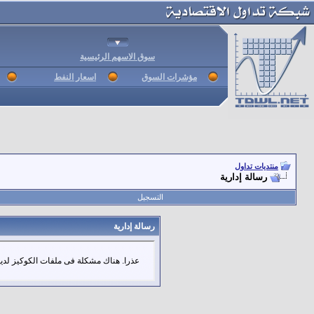
سوق الاسهم الرئيسية
مؤشرات السوق
اسعار النفط
منتديات تداول
رسالة إدارية
التسجيل
رسالة إدارية
عذرا. هناك مشكلة فى ملفات الكوكيز لديك