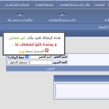
التسجيل
طلب كود تنشيط العضوية
تنشيط العضوية
استعادة كلمة المرور
دية
دليل مزودي المعلومات
مواقع غير مرخص لها
اء السوق
للتسجيل اضغط
هـنـا
اسم العضو
حفظ البيانات؟
كلمة المرور
التقويم