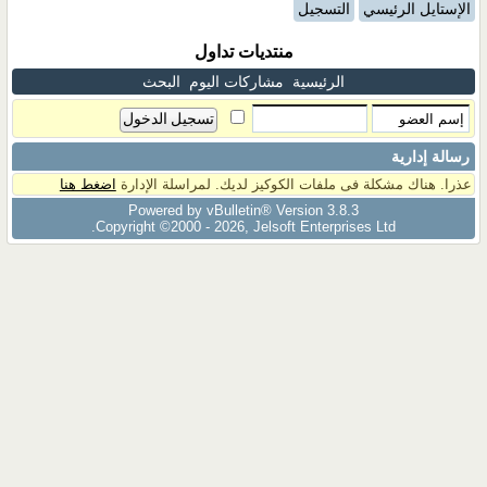
الإستايل الرئيسي
التسجيل
منتديات تداول
الرئيسية
مشاركات اليوم
البحث
رسالة إدارية
عذرا. هناك مشكلة فى ملفات الكوكيز لديك. لمراسلة الإدارة
اضغط هنا
Powered by vBulletin® Version 3.8.3
Copyright ©2000 - 2026, Jelsoft Enterprises Ltd.