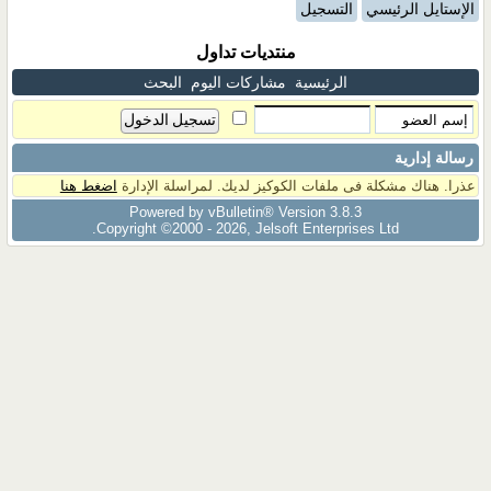
الإستايل الرئيسي
التسجيل
منتديات تداول
الرئيسية
مشاركات اليوم
البحث
رسالة إدارية
عذرا. هناك مشكلة فى ملفات الكوكيز لديك. لمراسلة الإدارة
اضغط هنا
Powered by vBulletin® Version 3.8.3
Copyright ©2000 - 2026, Jelsoft Enterprises Ltd.