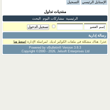
الإستايل الرئيسي
التسجيل
منتديات تداول
الرئيسية
مشاركات اليوم
البحث
رسالة إدارية
عذرا. هناك مشكلة فى ملفات الكوكيز لديك. لمراسلة الإدارة
اضغط هنا
Powered by vBulletin® Version 3.8.3
Copyright ©2000 - 2026, Jelsoft Enterprises Ltd.