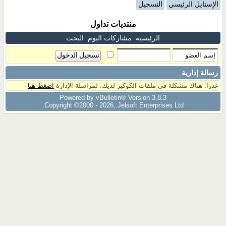
الإستايل الرئيسي
التسجيل
منتديات تداول
الرئيسية
مشاركات اليوم
البحث
رسالة إدارية
عذرا. هناك مشكلة فى ملفات الكوكيز لديك. لمراسلة الإدارة
اضغط هنا
Powered by vBulletin® Version 3.8.3
Copyright ©2000 - 2026, Jelsoft Enterprises Ltd.