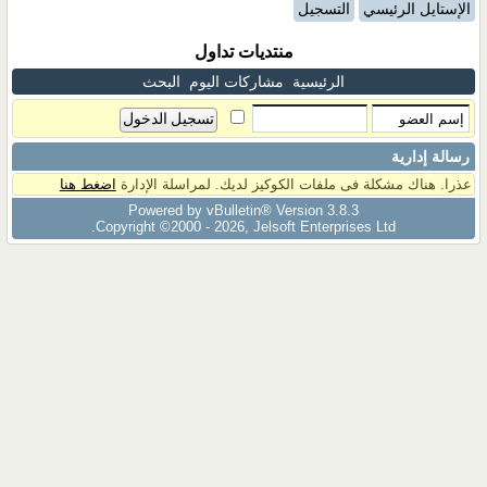
الإستايل الرئيسي
التسجيل
منتديات تداول
الرئيسية
مشاركات اليوم
البحث
رسالة إدارية
عذرا. هناك مشكلة فى ملفات الكوكيز لديك. لمراسلة الإدارة
اضغط هنا
Powered by vBulletin® Version 3.8.3
Copyright ©2000 - 2026, Jelsoft Enterprises Ltd.