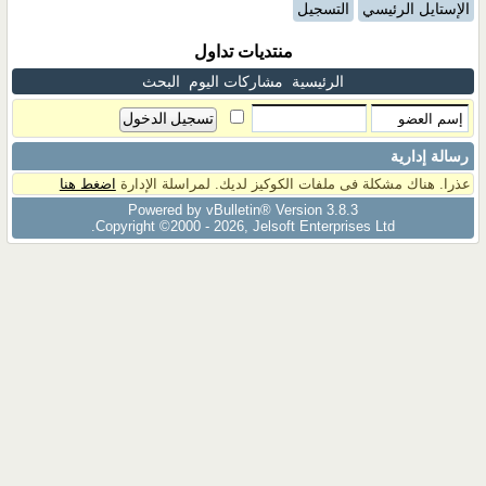
الإستايل الرئيسي
التسجيل
منتديات تداول
الرئيسية
مشاركات اليوم
البحث
رسالة إدارية
عذرا. هناك مشكلة فى ملفات الكوكيز لديك. لمراسلة الإدارة
اضغط هنا
Powered by vBulletin® Version 3.8.3
Copyright ©2000 - 2026, Jelsoft Enterprises Ltd.