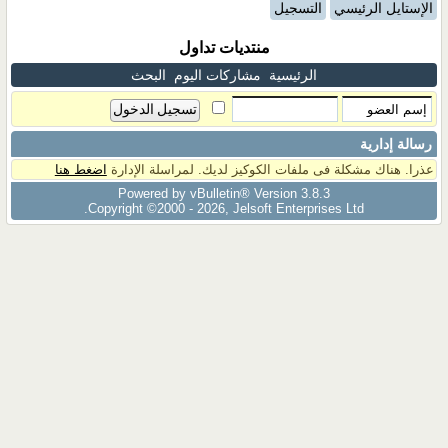
الإستايل الرئيسي
التسجيل
منتديات تداول
الرئيسية
مشاركات اليوم
البحث
رسالة إدارية
عذرا. هناك مشكلة فى ملفات الكوكيز لديك. لمراسلة الإدارة
اضغط هنا
Powered by vBulletin® Version 3.8.3
Copyright ©2000 - 2026, Jelsoft Enterprises Ltd.