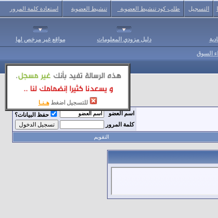
التسجيل
طلب كود تنشيط العضوية
تنشيط العضوية
استعادة كلمة المرور
دية
دليل مزودي المعلومات
مواقع غير مرخص لها
اء السوق
للتسجيل اضغط
هـنـا
اسم العضو
حفظ البيانات؟
كلمة المرور
التقويم