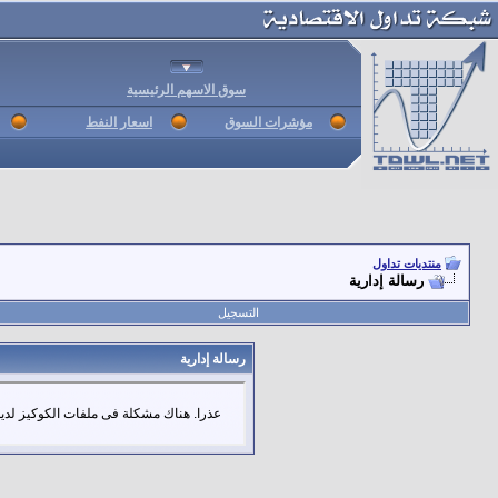
سوق الاسهم الرئيسية
مؤشرات السوق
اسعار النفط
منتديات تداول
رسالة إدارية
التسجيل
رسالة إدارية
عذرا. هناك مشكلة فى ملفات الكوكيز لديك