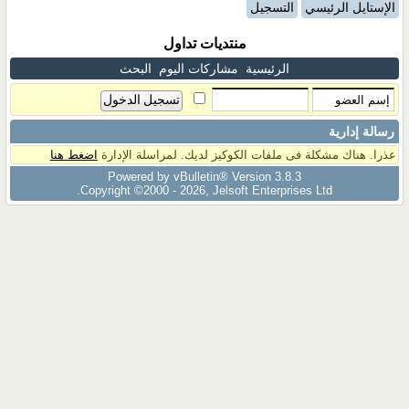
الإستايل الرئيسي
التسجيل
منتديات تداول
الرئيسية
مشاركات اليوم
البحث
رسالة إدارية
عذرا. هناك مشكلة فى ملفات الكوكيز لديك. لمراسلة الإدارة
اضغط هنا
Powered by vBulletin® Version 3.8.3
Copyright ©2000 - 2026, Jelsoft Enterprises Ltd.