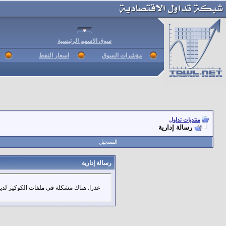
سوق الاسهم الرئيسية
مؤشرات السوق
اسعار النفط
منتديات تداول
رسالة إدارية
التسجيل
رسالة إدارية
عذرا. هناك مشكلة فى ملفات الكوكيز لديك