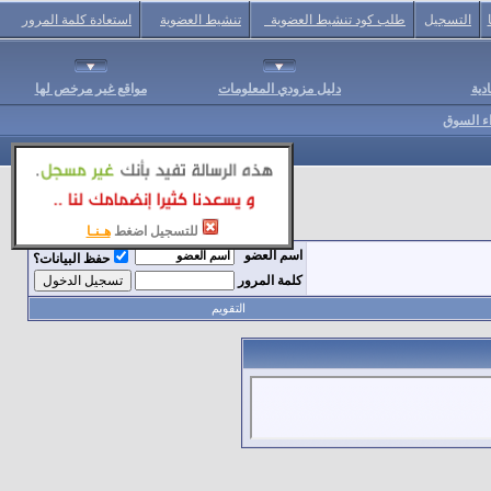
التسجيل
طلب كود تنشيط العضوية
تنشيط العضوية
استعادة كلمة المرور
دية
دليل مزودي المعلومات
مواقع غير مرخص لها
اء السوق
للتسجيل اضغط
هـنـا
اسم العضو
حفظ البيانات؟
كلمة المرور
التقويم