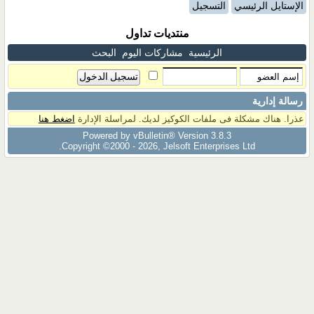
الإستايل الرئيسي
التسجيل
منتديات تداول
الرئيسية
مشاركات اليوم
البحث
رسالة إدارية
عذرا. هناك مشكلة فى ملفات الكوكيز لديك. لمراسلة الإدارة
اضغط هنا
Powered by vBulletin® Version 3.8.3
Copyright ©2000 - 2026, Jelsoft Enterprises Ltd.