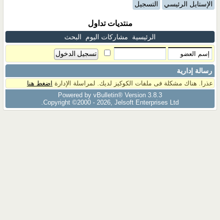
الإستايل الرئيسي
التسجيل
منتديات تداول
الرئيسية
مشاركات اليوم
البحث
رسالة إدارية
عذرا. هناك مشكلة فى ملفات الكوكيز لديك. لمراسلة الإدارة
اضغط هنا
Powered by vBulletin® Version 3.8.3
Copyright ©2000 - 2026, Jelsoft Enterprises Ltd.