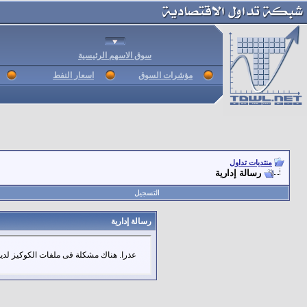
سوق الاسهم الرئيسية
مؤشرات السوق
اسعار النفط
منتديات تداول
رسالة إدارية
التسجيل
رسالة إدارية
عذرا. هناك مشكلة فى ملفات الكوكيز لديك