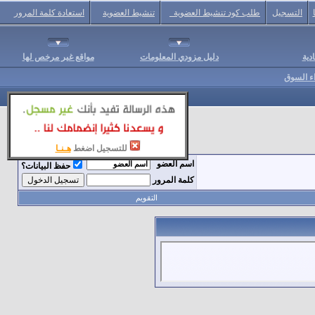
التسجيل
طلب كود تنشيط العضوية
تنشيط العضوية
استعادة كلمة المرور
دية
دليل مزودي المعلومات
مواقع غير مرخص لها
اء السوق
للتسجيل اضغط
هـنـا
اسم العضو
حفظ البيانات؟
كلمة المرور
التقويم