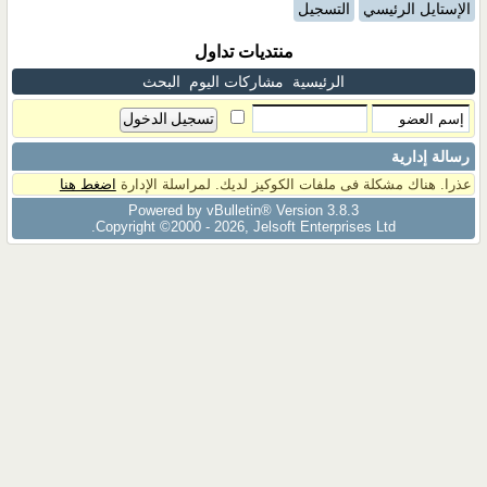
الإستايل الرئيسي
التسجيل
منتديات تداول
الرئيسية
مشاركات اليوم
البحث
رسالة إدارية
عذرا. هناك مشكلة فى ملفات الكوكيز لديك. لمراسلة الإدارة
اضغط هنا
Powered by vBulletin® Version 3.8.3
Copyright ©2000 - 2026, Jelsoft Enterprises Ltd.