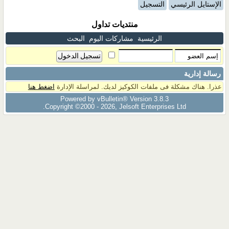
الإستايل الرئيسي
التسجيل
منتديات تداول
الرئيسية
مشاركات اليوم
البحث
رسالة إدارية
عذرا. هناك مشكلة فى ملفات الكوكيز لديك. لمراسلة الإدارة
اضغط هنا
Powered by vBulletin® Version 3.8.3
Copyright ©2000 - 2026, Jelsoft Enterprises Ltd.