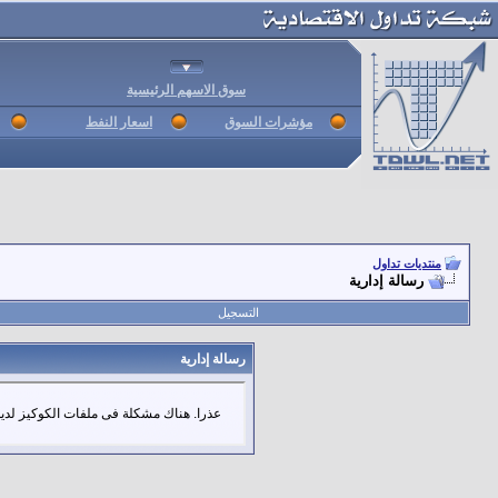
سوق الاسهم الرئيسية
مؤشرات السوق
اسعار النفط
منتديات تداول
رسالة إدارية
التسجيل
رسالة إدارية
عذرا. هناك مشكلة فى ملفات الكوكيز لديك