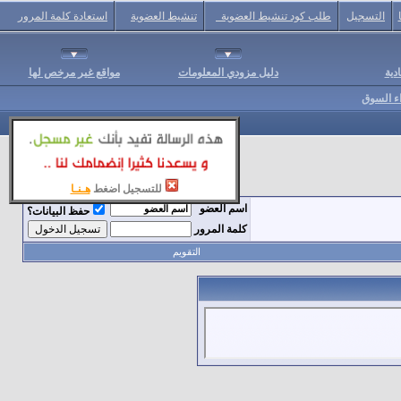
التسجيل
طلب كود تنشيط العضوية
تنشيط العضوية
استعادة كلمة المرور
دية
دليل مزودي المعلومات
مواقع غير مرخص لها
اء السوق
للتسجيل اضغط
هـنـا
اسم العضو
حفظ البيانات؟
كلمة المرور
التقويم