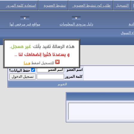
التسجيل
طلب كود تنشيط العضوية
تنشيط العضوية
استعادة كلمة المرور
دية
دليل مزودي المعلومات
مواقع غير مرخص لها
اء السوق
للتسجيل اضغط
هـنـا
اسم العضو
حفظ البيانات؟
كلمة المرور
التقويم