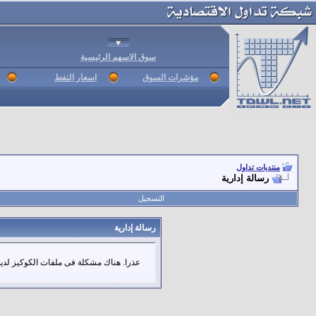
سوق الاسهم الرئيسية
مؤشرات السوق
اسعار النفط
منتديات تداول
رسالة إدارية
التسجيل
رسالة إدارية
عذرا. هناك مشكلة فى ملفات الكوكيز لديك