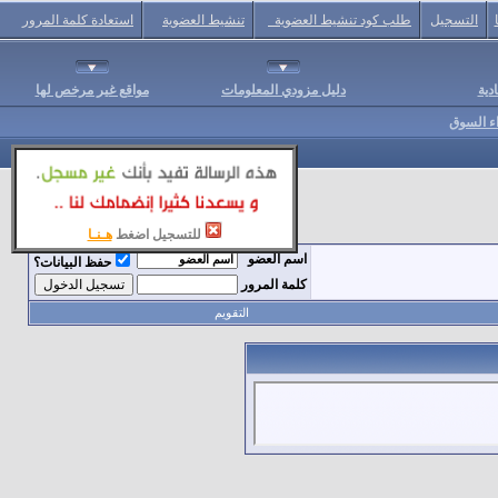
التسجيل
طلب كود تنشيط العضوية
تنشيط العضوية
استعادة كلمة المرور
دية
دليل مزودي المعلومات
مواقع غير مرخص لها
اء السوق
للتسجيل اضغط
هـنـا
اسم العضو
حفظ البيانات؟
كلمة المرور
التقويم