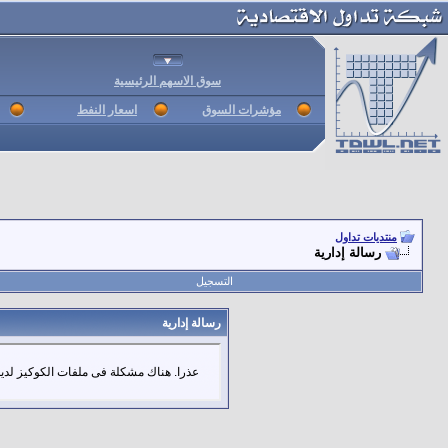
سوق الاسهم الرئيسية
مؤشرات السوق
اسعار النفط
منتديات تداول
رسالة إدارية
التسجيل
رسالة إدارية
عذرا. هناك مشكلة فى ملفات الكوكيز لديك