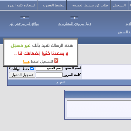
التسجيل
طلب كود تنشيط العضوية
تنشيط العضوية
استعادة كلمة المرور
دية
دليل مزودي المعلومات
مواقع غير مرخص لها
اء السوق
للتسجيل اضغط
هـنـا
اسم العضو
حفظ البيانات؟
كلمة المرور
التقويم