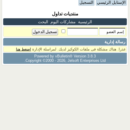
الإستايل الرئيسي
التسجيل
منتديات تداول
الرئيسية
مشاركات اليوم
البحث
رسالة إدارية
عذرا. هناك مشكلة فى ملفات الكوكيز لديك. لمراسلة الإدارة
اضغط هنا
Powered by vBulletin® Version 3.8.3
Copyright ©2000 - 2026, Jelsoft Enterprises Ltd.