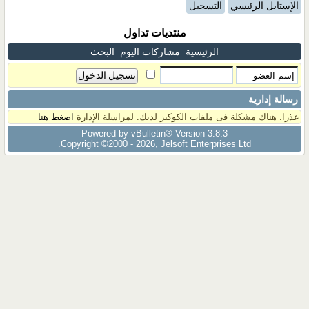
الإستايل الرئيسي
التسجيل
منتديات تداول
الرئيسية
مشاركات اليوم
البحث
رسالة إدارية
عذرا. هناك مشكلة فى ملفات الكوكيز لديك. لمراسلة الإدارة
اضغط هنا
Powered by vBulletin® Version 3.8.3
Copyright ©2000 - 2026, Jelsoft Enterprises Ltd.