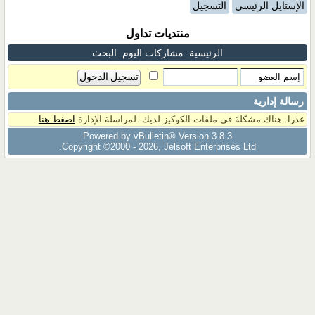
الإستايل الرئيسي
التسجيل
منتديات تداول
الرئيسية
مشاركات اليوم
البحث
رسالة إدارية
عذرا. هناك مشكلة فى ملفات الكوكيز لديك. لمراسلة الإدارة
اضغط هنا
Powered by vBulletin® Version 3.8.3
Copyright ©2000 - 2026, Jelsoft Enterprises Ltd.