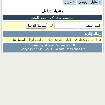
الإستايل الرئيسي
التسجيل
منتديات تداول
الرئيسية
مشاركات اليوم
البحث
رسالة إدارية
عذرا. هناك مشكلة فى ملفات الكوكيز لديك. لمراسلة الإدارة
اضغط هنا
Powered by vBulletin® Version 3.8.3
Copyright ©2000 - 2026, Jelsoft Enterprises Ltd.