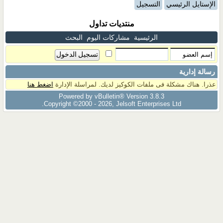
الإستايل الرئيسي
التسجيل
منتديات تداول
الرئيسية
مشاركات اليوم
البحث
رسالة إدارية
عذرا. هناك مشكلة فى ملفات الكوكيز لديك. لمراسلة الإدارة
اضغط هنا
Powered by vBulletin® Version 3.8.3
Copyright ©2000 - 2026, Jelsoft Enterprises Ltd.