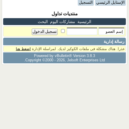
الإستايل الرئيسي
التسجيل
منتديات تداول
الرئيسية
مشاركات اليوم
البحث
رسالة إدارية
عذرا. هناك مشكلة فى ملفات الكوكيز لديك. لمراسلة الإدارة
اضغط هنا
Powered by vBulletin® Version 3.8.3
Copyright ©2000 - 2026, Jelsoft Enterprises Ltd.