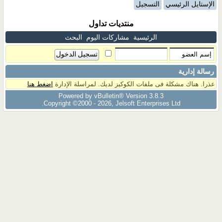
الإستايل الرئيسي
التسجيل
منتديات تداول
الرئيسية
مشاركات اليوم
البحث
رسالة إدارية
عذرا. هناك مشكلة فى ملفات الكوكيز لديك. لمراسلة الإدارة
اضغط هنا
Powered by vBulletin® Version 3.8.3
Copyright ©2000 - 2026, Jelsoft Enterprises Ltd.