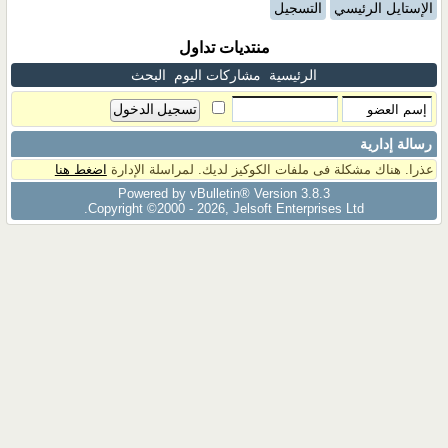
الإستايل الرئيسي
التسجيل
منتديات تداول
الرئيسية
مشاركات اليوم
البحث
رسالة إدارية
عذرا. هناك مشكلة فى ملفات الكوكيز لديك. لمراسلة الإدارة
اضغط هنا
Powered by vBulletin® Version 3.8.3
Copyright ©2000 - 2026, Jelsoft Enterprises Ltd.