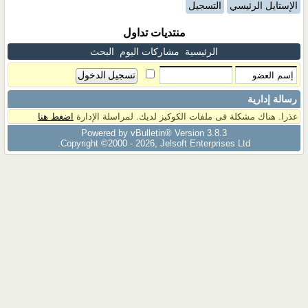
الإستايل الرئيسي
التسجيل
منتديات تداول
الرئيسية
مشاركات اليوم
البحث
رسالة إدارية
عذرا. هناك مشكلة فى ملفات الكوكيز لديك. لمراسلة الإدارة
اضغط هنا
Powered by vBulletin® Version 3.8.3
Copyright ©2000 - 2026, Jelsoft Enterprises Ltd.