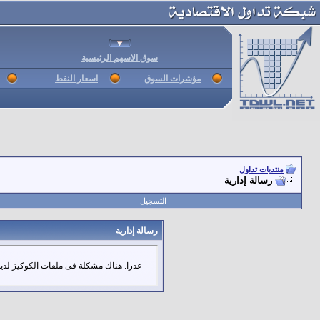
سوق الاسهم الرئيسية
مؤشرات السوق
اسعار النفط
منتديات تداول
رسالة إدارية
التسجيل
رسالة إدارية
عذرا. هناك مشكلة فى ملفات الكوكيز لديك