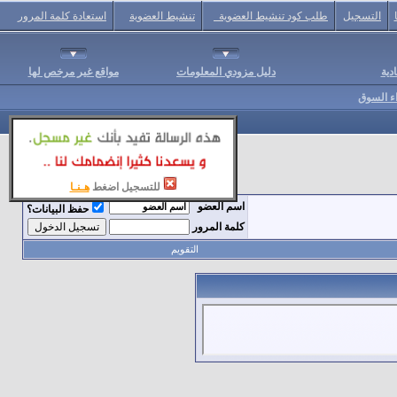
التسجيل
طلب كود تنشيط العضوية
تنشيط العضوية
استعادة كلمة المرور
دية
دليل مزودي المعلومات
مواقع غير مرخص لها
اء السوق
للتسجيل اضغط
هـنـا
اسم العضو
حفظ البيانات؟
كلمة المرور
التقويم