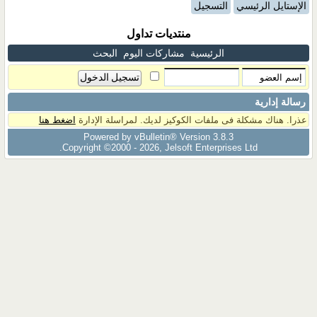
الإستايل الرئيسي
التسجيل
منتديات تداول
الرئيسية
مشاركات اليوم
البحث
رسالة إدارية
عذرا. هناك مشكلة فى ملفات الكوكيز لديك. لمراسلة الإدارة
اضغط هنا
Powered by vBulletin® Version 3.8.3
Copyright ©2000 - 2026, Jelsoft Enterprises Ltd.