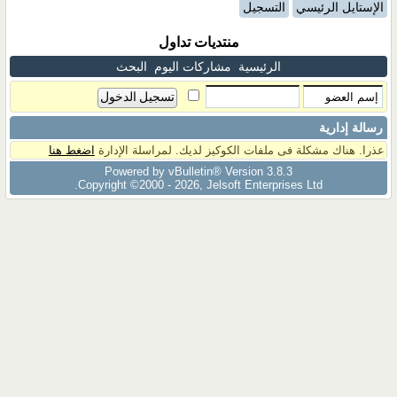
الإستايل الرئيسي
التسجيل
منتديات تداول
الرئيسية
مشاركات اليوم
البحث
رسالة إدارية
عذرا. هناك مشكلة فى ملفات الكوكيز لديك. لمراسلة الإدارة
اضغط هنا
Powered by vBulletin® Version 3.8.3
Copyright ©2000 - 2026, Jelsoft Enterprises Ltd.