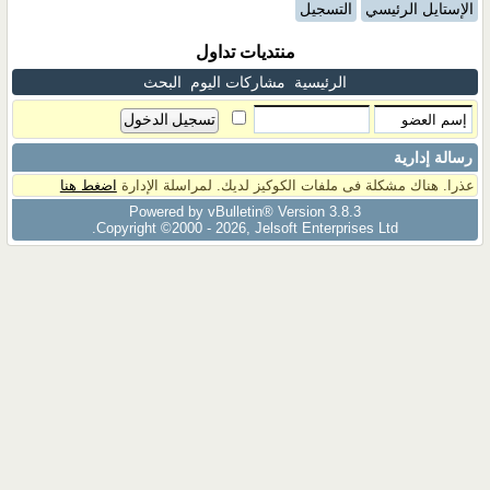
الإستايل الرئيسي
التسجيل
منتديات تداول
الرئيسية
مشاركات اليوم
البحث
رسالة إدارية
عذرا. هناك مشكلة فى ملفات الكوكيز لديك. لمراسلة الإدارة
اضغط هنا
Powered by vBulletin® Version 3.8.3
Copyright ©2000 - 2026, Jelsoft Enterprises Ltd.