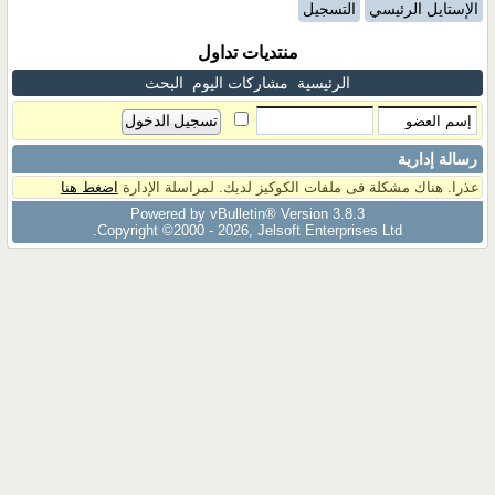
الإستايل الرئيسي
التسجيل
منتديات تداول
الرئيسية
مشاركات اليوم
البحث
رسالة إدارية
عذرا. هناك مشكلة فى ملفات الكوكيز لديك. لمراسلة الإدارة
اضغط هنا
Powered by vBulletin® Version 3.8.3
Copyright ©2000 - 2026, Jelsoft Enterprises Ltd.