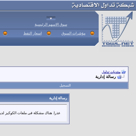
سوق الاسهم الرئيسية
مؤشرات السوق
اسعار النفط
منتديات تداول
رسالة إدارية
التسجيل
رسالة إدارية
عذرا. هناك مشكلة فى ملفات الكوكيز لديك