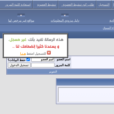
التسجيل
طلب كود تنشيط العضوية
تنشيط العضوية
استعادة كلمة المرور
دية
دليل مزودي المعلومات
مواقع غير مرخص لها
اء السوق
للتسجيل اضغط
هـنـا
اسم العضو
حفظ البيانات؟
كلمة المرور
التقويم