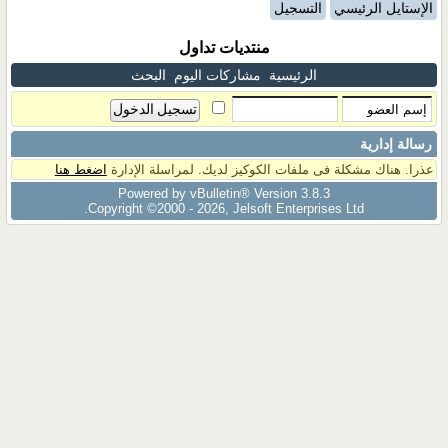
الإستايل الرئيسي
التسجيل
منتديات تداول
الرئيسية
مشاركات اليوم
البحث
رسالة إدارية
عذرا. هناك مشكلة فى ملفات الكوكيز لديك. لمراسلة الإدارة
اضغط هنا
Powered by vBulletin® Version 3.8.3
Copyright ©2000 - 2026, Jelsoft Enterprises Ltd.