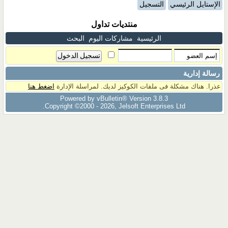
الإستايل الرئيسي
التسجيل
منتديات تداول
الرئيسية
مشاركات اليوم
البحث
رسالة إدارية
عذرا. هناك مشكلة فى ملفات الكوكيز لديك. لمراسلة الإدارة
اضغط هنا
Powered by vBulletin® Version 3.8.3
Copyright ©2000 - 2026, Jelsoft Enterprises Ltd.