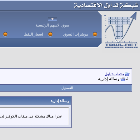
سوق الاسهم الرئيسية
مؤشرات السوق
اسعار النفط
منتديات تداول
رسالة إدارية
التسجيل
رسالة إدارية
عذرا. هناك مشكلة فى ملفات الكوكيز لديك