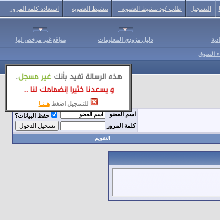
التسجيل
طلب كود تنشيط العضوية
تنشيط العضوية
استعادة كلمة المرور
دية
دليل مزودي المعلومات
مواقع غير مرخص لها
اء السوق
للتسجيل اضغط
هـنـا
اسم العضو
حفظ البيانات؟
كلمة المرور
التقويم