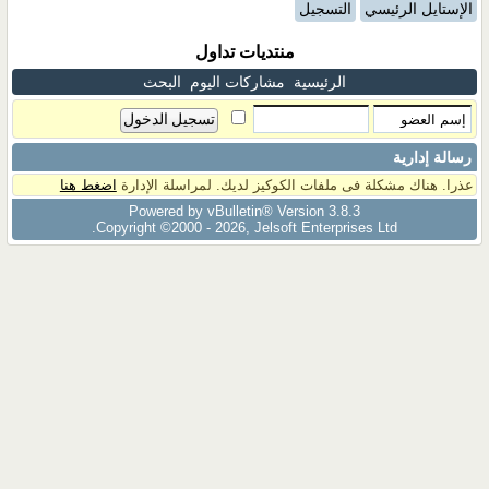
الإستايل الرئيسي
التسجيل
منتديات تداول
الرئيسية
مشاركات اليوم
البحث
رسالة إدارية
عذرا. هناك مشكلة فى ملفات الكوكيز لديك. لمراسلة الإدارة
اضغط هنا
Powered by vBulletin® Version 3.8.3
Copyright ©2000 - 2026, Jelsoft Enterprises Ltd.