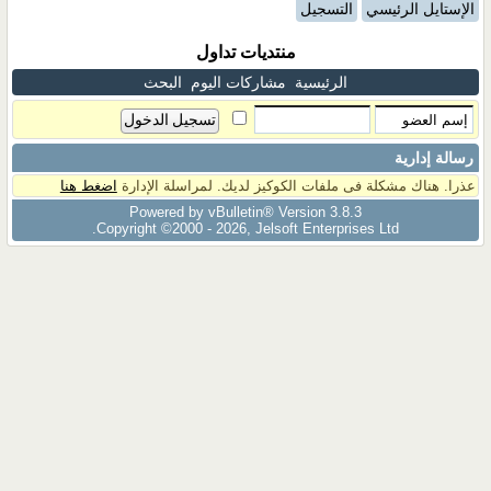
الإستايل الرئيسي
التسجيل
منتديات تداول
الرئيسية
مشاركات اليوم
البحث
رسالة إدارية
عذرا. هناك مشكلة فى ملفات الكوكيز لديك. لمراسلة الإدارة
اضغط هنا
Powered by vBulletin® Version 3.8.3
Copyright ©2000 - 2026, Jelsoft Enterprises Ltd.