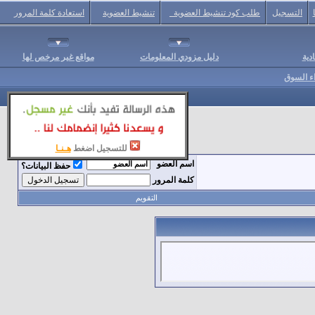
التسجيل
طلب كود تنشيط العضوية
تنشيط العضوية
استعادة كلمة المرور
دية
دليل مزودي المعلومات
مواقع غير مرخص لها
اء السوق
للتسجيل اضغط
هـنـا
اسم العضو
حفظ البيانات؟
كلمة المرور
التقويم