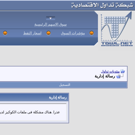
سوق الاسهم الرئيسية
مؤشرات السوق
اسعار النفط
منتديات تداول
رسالة إدارية
التسجيل
رسالة إدارية
عذرا. هناك مشكلة فى ملفات الكوكيز لديك