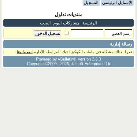
الإستايل الرئيسي
التسجيل
منتديات تداول
الرئيسية
مشاركات اليوم
البحث
رسالة إدارية
عذرا. هناك مشكلة فى ملفات الكوكيز لديك. لمراسلة الإدارة
اضغط هنا
Powered by vBulletin® Version 3.8.3
Copyright ©2000 - 2026, Jelsoft Enterprises Ltd.