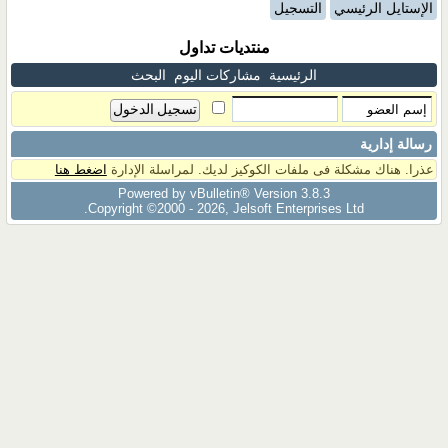
الإستايل الرئيسي
التسجيل
منتديات تداول
الرئيسية
مشاركات اليوم
البحث
رسالة إدارية
عذرا. هناك مشكلة فى ملفات الكوكيز لديك. لمراسلة الإدارة
اضغط هنا
Powered by vBulletin® Version 3.8.3
Copyright ©2000 - 2026, Jelsoft Enterprises Ltd.