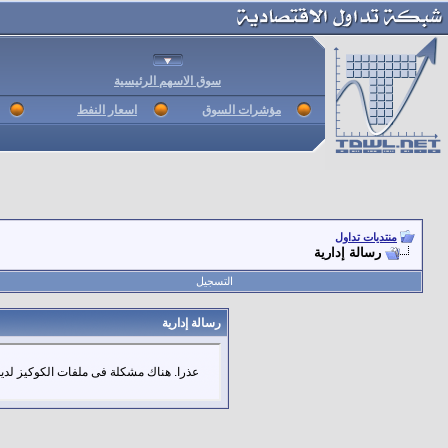
سوق الاسهم الرئيسية
مؤشرات السوق
اسعار النفط
منتديات تداول
رسالة إدارية
التسجيل
رسالة إدارية
عذرا. هناك مشكلة فى ملفات الكوكيز لديك