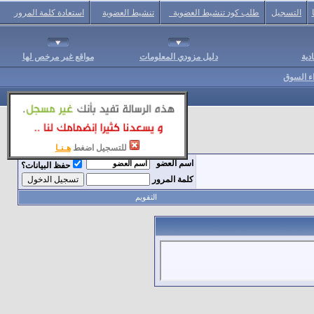
التسجيل
طلب كود تنشيط العضوية
تنشيط العضوية
استعادة كلمة المرور
دية
دليل مزودي المعلومات
مواقع غير مرخص لها
اء السوق
للتسجيل اضغط
هـنـا
اسم العضو
حفظ البيانات؟
كلمة المرور
التقويم