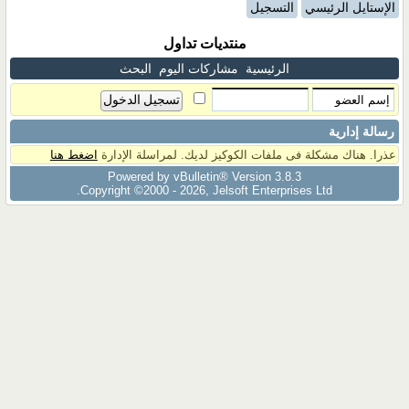
الإستايل الرئيسي
التسجيل
منتديات تداول
الرئيسية
مشاركات اليوم
البحث
رسالة إدارية
عذرا. هناك مشكلة فى ملفات الكوكيز لديك. لمراسلة الإدارة
اضغط هنا
Powered by vBulletin® Version 3.8.3
Copyright ©2000 - 2026, Jelsoft Enterprises Ltd.