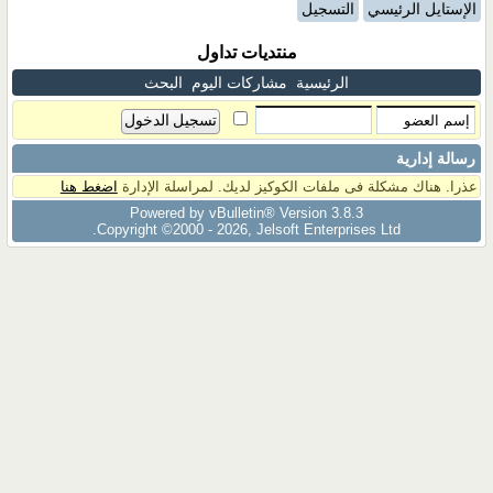
الإستايل الرئيسي
التسجيل
منتديات تداول
الرئيسية
مشاركات اليوم
البحث
رسالة إدارية
عذرا. هناك مشكلة فى ملفات الكوكيز لديك. لمراسلة الإدارة
اضغط هنا
Powered by vBulletin® Version 3.8.3
Copyright ©2000 - 2026, Jelsoft Enterprises Ltd.