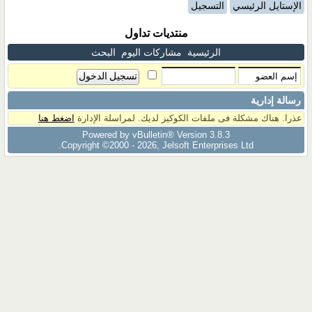
الإستايل الرئيسي
التسجيل
منتديات تداول
الرئيسية
مشاركات اليوم
البحث
رسالة إدارية
عذرا. هناك مشكلة فى ملفات الكوكيز لديك. لمراسلة الإدارة
اضغط هنا
Powered by vBulletin® Version 3.8.3
Copyright ©2000 - 2026, Jelsoft Enterprises Ltd.