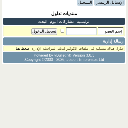
الإستايل الرئيسي
التسجيل
منتديات تداول
الرئيسية
مشاركات اليوم
البحث
رسالة إدارية
عذرا. هناك مشكلة فى ملفات الكوكيز لديك. لمراسلة الإدارة
اضغط هنا
Powered by vBulletin® Version 3.8.3
Copyright ©2000 - 2026, Jelsoft Enterprises Ltd.