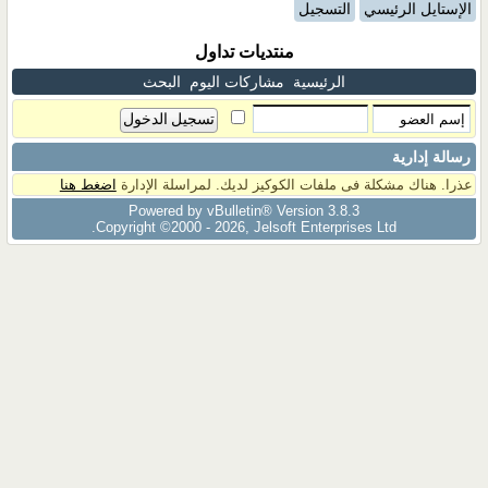
الإستايل الرئيسي
التسجيل
منتديات تداول
الرئيسية
مشاركات اليوم
البحث
رسالة إدارية
عذرا. هناك مشكلة فى ملفات الكوكيز لديك. لمراسلة الإدارة
اضغط هنا
Powered by vBulletin® Version 3.8.3
Copyright ©2000 - 2026, Jelsoft Enterprises Ltd.