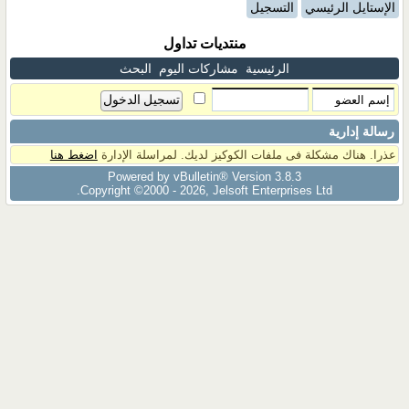
الإستايل الرئيسي
التسجيل
منتديات تداول
الرئيسية
مشاركات اليوم
البحث
رسالة إدارية
عذرا. هناك مشكلة فى ملفات الكوكيز لديك. لمراسلة الإدارة
اضغط هنا
Powered by vBulletin® Version 3.8.3
Copyright ©2000 - 2026, Jelsoft Enterprises Ltd.